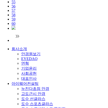
55
56
57
58
59
60
회사소개
안경원보기
EYEDAQ
연혁
기업윤리
사회공헌
대표인사
아이웨어컨설팅
누진다초점 안경
고도근시 안경
도수 선글라스
도수 스포츠글라스