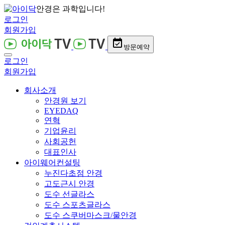
안경은 과학입니다!
로그인
회원가입
event_available
방문예약
로그인
회원가입
회사소개
안경원 보기
EYEDAQ
연혁
기업윤리
사회공헌
대표인사
아이웨어컨설팅
누진다초점 안경
고도근시 안경
도수 선글라스
도수 스포츠글라스
도수 스쿠버마스크/물안경