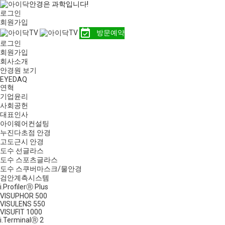
안경은 과학입니다!
로그인
회원가입
event_available
방문예약
로그인
회원가입
회사소개
안경원 보기
EYEDAQ
연혁
기업윤리
사회공헌
대표인사
아이웨어컨설팅
누진다초점 안경
고도근시 안경
도수 선글라스
도수 스포츠글라스
도수 스쿠버마스크/물안경
검안계측시스템
i.ProfilerⓇ Plus
VISUPHOR 500
VISULENS 550
VISUFIT 1000
i.TerminalⓇ 2