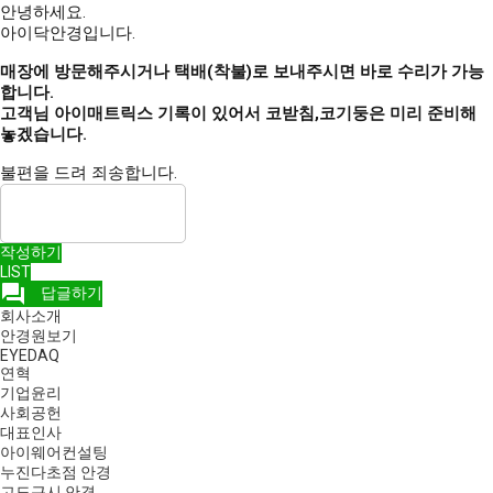
안녕하세요.
아이닥안경입니다.
매장에 방문해주시거나 택배(착불)로 보내주시면 바로 수리가 가능
합니다.
고객님 아이매트릭스 기록이 있어서 코받침,코기둥은 미리 준비해
놓겠습니다.
불편을 드려 죄송합니다.
작성하기
LIST
question_answer
답글하기
회사소개
안경원보기
EYEDAQ
연혁
기업윤리
사회공헌
대표인사
아이웨어컨설팅
누진다초점 안경
고도근시 안경