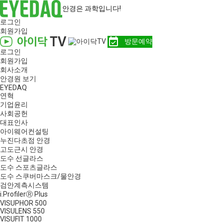
안경은 과학입니다!
로그인
회원가입
event_available
방문예약
로그인
회원가입
회사소개
안경원 보기
EYEDAQ
연혁
기업윤리
사회공헌
대표인사
아이웨어컨설팅
누진다초점 안경
고도근시 안경
도수 선글라스
도수 스포츠글라스
도수 스쿠버마스크/물안경
검안계측시스템
i.ProfilerⓇ Plus
VISUPHOR 500
VISULENS 550
VISUFIT 1000