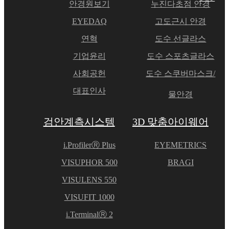
안경원보기
누진다초점 안경
EYEDAQ
고도근시 안경
연혁
도수 선글라스
기업윤리
도수 스포츠글라스
사회공헌
도수 스쿠버마스크/
대표인사
물안경
검안계측시스템
3D 맞춤아이웨어
i.ProfilerⓇ Plus
EYEMETRICS
VISUPHOR 500
BRAGI
VISULENS 550
VISUFIT 1000
i.TerminalⓇ 2