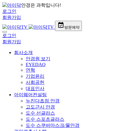
안경은 과학입니다!
로그인
회원가입
event_available
방문예약
로그인
회원가입
회사소개
안경원 보기
EYEDAQ
연혁
기업윤리
사회공헌
대표인사
아이웨어컨설팅
누진다초점 안경
고도근시 안경
도수 선글라스
도수 스포츠글라스
도수 스쿠버마스크/물안경