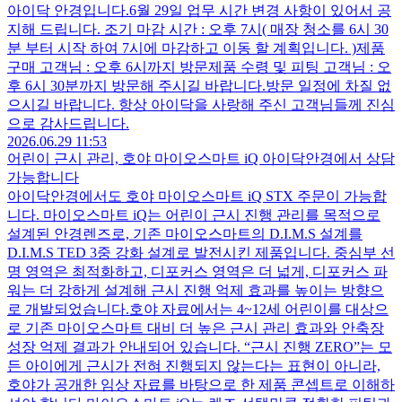
아이닥 안경입니다.6월 29일 업무 시간 변경 사항이 있어서 공
지해 드립니다. ​조기 마감 시간 : 오후 7시( 매장 청소를 6시 30
분 부터 시작 하여 7시에 마감하고 이동 할 계획입니다. )제품
구매 고객님 : 오후 6시까지 방문​제품 수령 및 피팅 고객님 : 오
후 6시 30분까지 방문해 주시길 바랍니다.방문 일정에 차질 없
으시길 바랍니다. ​항상 아이닥을 사랑해 주신 고객님들께 진심
으로 감사드립니다.
2026.06.29 11:53
어린이 근시 관리, 호야 마이오스마트 iQ 아이닥안경에서 상담
가능합니다
아이닥안경에서도 호야 마이오스마트 iQ STX 주문이 가능합
니다. 마이오스마트 iQ는 어린이 근시 진행 관리를 목적으로
설계된 안경렌즈로, 기존 마이오스마트의 D.I.M.S 설계를
D.I.M.S TED 3중 강화 설계로 발전시킨 제품입니다. 중심부 선
명 영역은 최적화하고, 디포커스 영역은 더 넓게, 디포커스 파
워는 더 강하게 설계해 근시 진행 억제 효과를 높이는 방향으
로 개발되었습니다.​호야 자료에서는 4~12세 어린이를 대상으
로 기존 마이오스마트 대비 더 높은 근시 관리 효과와 안축장
성장 억제 결과가 안내되어 있습니다. “근시 진행 ZERO”는 모
든 아이에게 근시가 전혀 진행되지 않는다는 표현이 아니라,
호야가 공개한 임상 자료를 바탕으로 한 제품 콘셉트로 이해하