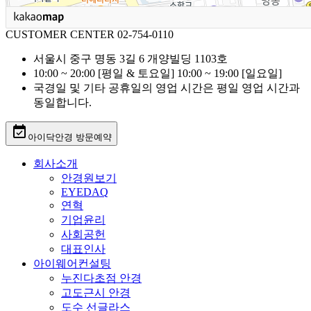
CUSTOMER CENTER
02-754-0110
서울시 중구 명동 3길 6 개양빌딩 1103호
10:00 ~ 20:00 [평일 & 토요일]
10:00 ~ 19:00 [일요일]
국경일 및 기타 공휴일의 영업 시간은 평일 영업 시간과
동일합니다.
event_available
아이닥안경 방문예약
회사소개
안경원보기
EYEDAQ
연혁
기업윤리
사회공헌
대표인사
아이웨어컨설팅
누진다초점 안경
고도근시 안경
도수 선글라스