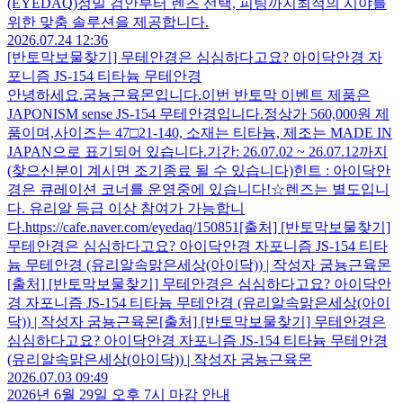
(EYEDAQ)정밀 검안부터 렌즈 선택, 피팅까지최적의 시야를
위한 맞춤 솔루션을 제공합니다.
2026.07.24 12:36
[반토막보물찾기] 무테안경은 심심하다고요? 아이닥안경 자
포니즘 JS-154 티타늄 무테안경
안녕하세요.굼뇽근육몬입니다.이번 반토막 이벤트 제품은
JAPONISM sense JS-154 무테안경입니다.정상가 560,000원 제
품이며,사이즈는 47□21-140, 소재는 티타늄, 제조는 MADE IN
JAPAN으로 표기되어 있습니다.​기간: 26.07.02 ~ 26.07.12까지
(찾으신분이 계시면 조기종료 될 수 있습니다)힌트 : 아이닥안
경은 큐레이션 코너를 운영중에 있습니다!​​☆렌즈는 별도입니
다. 유리알 등급 이상 참여가 가능합니
다.https://cafe.naver.com/eyedaq/150851[출처] [반토막보물찾기]
무테안경은 심심하다고요? 아이닥안경 자포니즘 JS-154 티타
늄 무테안경 (유리알속맑은세상(아이닥)) | 작성자 굼뇽근육몬
[출처] [반토막보물찾기] 무테안경은 심심하다고요? 아이닥안
경 자포니즘 JS-154 티타늄 무테안경 (유리알속맑은세상(아이
닥)) | 작성자 굼뇽근육몬[출처] [반토막보물찾기] 무테안경은
심심하다고요? 아이닥안경 자포니즘 JS-154 티타늄 무테안경
(유리알속맑은세상(아이닥)) | 작성자 굼뇽근육몬
2026.07.03 09:49
2026년 6월 29일 오후 7시 마감 안내