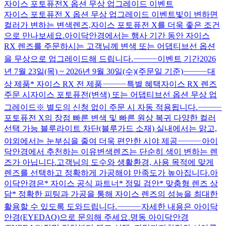
자이스 포토퓨전X 옵션 무상 업그레이드 이벤트
자이스 포토퓨전 X 옵션 무상 업그레이드 이벤트빛이 변하면
컬러가 변하는 변색렌즈,자이스 포토퓨전 X를 더욱 좋은 조건
으로 만나보세요.아이닥안경에서는 행사 기간 동안 자이스
RX 렌즈를 주문하시는 고객님께 변색 또는 어댑티브선 옵션
을 무상으로 업그레이드해 드립니다.⸻이벤트 기간2026
년 7월 23일(목) ~ 2026년 9월 30일(수)(주문일 기준)⸻대
상 제품* 자이스 RX 전 제품⸻특별 혜택자이스 RX 렌즈
주문 시자이스 포토퓨전(변색) 또는 어댑티브선 옵션 무상 업
그레이드※ 별도의 신청 없이 주문 시 자동 적용됩니다.⸻
포토퓨전 X의 장점 빠른 변색 및 빠른 원상 복귀 다양한 컬러
선택 가능 블루라이트 차단(블루가드 소재) 실내에서는 맑고,
야외에서는 눈부심을 줄여 더욱 편안한 시야 제공⸻아이
닥안경에서 추천하는 이유변색렌즈는 단순히 색이 변하는 렌
즈가 아닙니다.고객님의 도수와 생활환경, 사용 목적에 맞게
렌즈를 선택하고 정확하게 가공해야 만족도가 높아집니다.아
이닥안경은* 자이스 공식 파트너* 정밀 검안* 맞춤형 렌즈 상
담* 정확한 피팅과 가공을 통해 자이스 렌즈의 성능을 최대한
활용할 수 있도록 도와드립니다.⸻자세한 내용은 아이닥
안경(EYEDAQ)으로 문의해 주세요.명동 아이닥안경